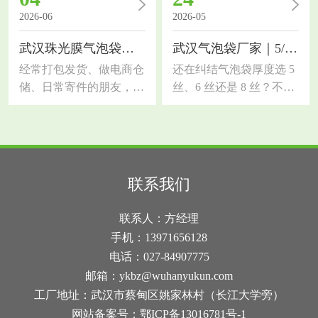
易出现货品破损、受潮、
能力提升一大截，今天拆
2026-06
2026-05
抗压性差等问题。今天结
解材质优势、适用行业和
武汉珠光膜气泡袋｜和普通气泡袋、快递袋的区别
武汉气泡袋厂家｜5/6/8 丝怎么选？一篇讲透
合本地行业需求，科普湖
选材技巧。传统单层气泡
北气泡膜厂家选材知识，
袋韧性差，尖锐五金、玻
经常打包发货、做电商仓
还在纠结气泡袋厚度选 5
帮大家分清优劣、选对适
璃制品易刺破，而共挤膜
储、日常寄件的朋友，大
丝、6 丝还是 8 丝？不同
配品类，降低包装损耗和
采用多层复合共挤工艺，
概率都纠结过包装选材！
厚度防护力和成本差很
物流成本气泡膜是轻量化
外层高韧性共挤膜搭配内
很多人分不清武汉珠光膜
多，选不对要么浪费钱，
缓冲包装的核心材料，依
层缓冲气泡层，抗穿刺、
气泡袋、普通气泡袋、普
要么包裹易破损！作为武
靠空气气泡层实现抗压、
拉伸强度大幅提升，表面
通快递袋的区别，看着长
汉气泡袋厂家，今天用实
防震、缓冲效果，同时具
密闭遮光，具备防水防
得相似，实际材质、防护
操经验，帮你理清 3 种常
联系我们
备防水、防潮、防刮花的
潮、防静电多重功能。武
效果、颜值和适用场景差
用厚度的用途差别，新手
作用，适配绝大多数易
汉雨水充沛，快递长途运
距超大。选错包装要么货
也能快速选对先搞懂基础
联系人：方经理
碎、易损、货品的运输包
输易淋雨，这款包装滴水
品磕碰破损，要么过度包
常识：1 丝 = 0.01 毫米，
手机：13971656128
装。很
不透，能
装浪费成本，今天一次性
数字越大，气泡袋越厚、
电话：027-84907775
讲透三者核心区别，新手
韧性越强、防护越好，价
邮箱：ykbz@wuhanyukun.com
也能一秒选对首先先帮大
格也略高。武汉本地电
工厂地址：武汉市蔡甸区姚家林村（长江大学旁）
家理清基础定位：武汉珠
商、个体户、工厂常用的
网站备案号：
鄂ICP备13016781号-1
光膜气泡袋是颜值与防护
就是 5 丝、6 丝、8 丝，