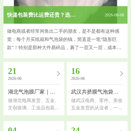
快递包装费比运费还贵？选对气泡袋一年省下大几千！
2026-08-08
做电商或者经常闲鱼出二手的朋友，是不是都有这种感
觉：每个月买纸箱和气泡袋的钱，简直是一笔“隐形巨
款”！特别是那种大件易碎品，裹了一层又一层，成本蹭
蹭涨。今天专门写一篇关于包装耗材的省钱干货，要点聊
聊大家关心的武汉气泡袋价格构成，以及怎么买划算。
21
16
一，价格跟“克重”直接挂钩。别只看多少钱一包，要看每
2026-06
2026-06
平方米的克重。常规气泡袋有小泡（直径10mm）和大泡
（直径25mm）之分。大泡缓冲性能好，但同等面积下用
湖北气泡膜厂家｜包装选材干货，电商工厂通用指南
武汉共挤膜气泡袋｜包装选材干货，电商工厂都适用
做湖北电商发货、五金、
做武汉电商、零件、美妆
文创玻璃、工业品包装的
五金发货的从业者，一定
朋友，对缓冲气泡膜的需
要了解武汉共挤膜气泡
求一定很大。市面上气泡
袋，作为缓冲包装材料，
04
24
膜质量参差不齐，选错容
对比普通珠光气泡袋防护