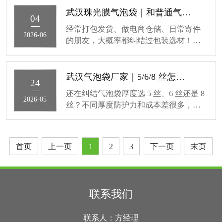
抗压、防震、缓冲效果，同时具备防
优势、适用行业和选材技巧。传统单层
武汉珠光膜气泡袋｜和普通气泡袋、快递袋的区别
水、防潮、防刮花的作用，适配绝大多
04
气泡袋韧性差，尖锐五金、玻璃制品易
数易碎、易损、货品的运输包装。很
经常打包发货、做电商仓储、日常寄件
刺破，而共挤膜采用多层复合共挤工
2026-06
的朋友，大概率都纠结过包装选材！很
艺，外层高韧性共挤膜搭配内层缓冲气
多人分不清武汉珠光膜气泡袋、普通气
泡层，抗穿刺、拉伸强度大幅提升，表
泡袋、普通快递袋的区别，看着长得相
面密闭遮光，具备防水防潮、防静电多
似，实际材质、防护效果、颜值和适用
武汉气泡袋厂家｜5/6/8 丝怎么选？一篇讲透
重功能。武汉雨水充沛，快递长途运输
24
场景差距超大。选错包装要么货品磕碰
易淋雨，这款包装滴水不透，能
还在纠结气泡袋厚度选 5 丝、6 丝还是 8
破损，要么过度包装浪费成本，今天一
2026-05
丝？不同厚度防护力和成本差很多，选
次性讲透三者核心区别，新手也能一秒
不对要么浪费钱，要么包裹易破损！作
选对首先先帮大家理清基础定位：武汉
为武汉气泡袋厂家，今天用实操经验，
珠光膜气泡袋是颜值与防护兼具的进阶
帮你理清 3 种常用厚度的用途差别，新
款包装，也是目前本地电商、小件礼
首页
上一页
1
2
3
下一页
末页
手也能快速选对先搞懂基础常识：1 丝 =
品、美妆数码发货的主流选择；
0.01 毫米，数字越大，气泡袋越厚、韧
性越强、防护越好，价格也略高。武汉
本地电商、个体户、工厂常用的就是 5
联系我们
丝、6 丝、8 丝，下面逐个说清楚5 丝｜
轻薄基础款，性价比
联系人：方经理