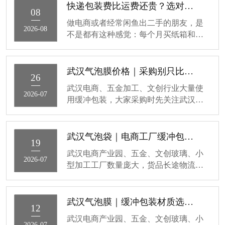
快递包装费比运费还贵？选对气泡袋一年省下大几千！
08
做电商或者经常闲鱼出二手的朋友，是
2026-08
不是都有这种感觉：每个月买纸箱和气
泡袋的钱，简直是一笔“隐形巨款”！特别
是那种大件易碎品，裹了一层又一层，
成本蹭蹭涨。今天专门写一篇关于包装
武汉气泡膜价格｜采购别只比价，这几个指标更关键
26
耗材的省钱干货，要点聊聊大家关心的
武汉电商、五金加工、文创行业大量使
武汉气泡袋价格构成，以及怎么买划
2026-07
用缓冲包装，大家采购时先关注武汉气
算。一，价格跟“克重”直接挂钩。别只看
泡膜价格，很容易陷入单纯比价的误
多少钱一包，要看每平方米的克重。常
区。低价货品看似节省开支，长途运输
规气泡袋有小泡（直径10mm）和大泡
出现货品破损，反而增加隐性成本，今
武汉气泡袋｜电商工厂缓冲包装选材避坑完整指南
（直径25mm）之分。大泡缓冲性能好，
19
天拆解采购核心判断指标。气泡膜防护
但同等面积下用
武汉电商产业园、五金、文创玻璃、小
能力由原料、膜厚、气泡规格共同决
2026-07
型加工工厂数量庞大，货品长途物流、
定。原生料气泡膜韧性强、抗穿刺，挤
仓储周转都离不开缓冲防护包装，市面
压后不易瘪泡；回收料薄膜偏脆，短途
上武汉气泡袋品质参差不齐，选错易出
尚可，长途物流缓冲效果大打折扣。同
现货品破损、受潮损耗，今天拆解材质
武汉气泡膜｜缓冲包装材质选型避坑完整指南
样的报价，膜克重、气泡大小存在差
12
区分、规格适配、采购避坑要点，降低
异，直观感受很难分辨，也是价格差
武汉电商产业园、五金、文创玻璃、小
物流破损成本。气泡袋依靠内部密闭气
2026-07