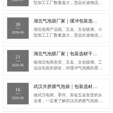
型加工工厂数量庞大，货品长途物流、
泡层实现防震、抗压、防潮防护，核心
仓储周转都离不开缓冲防护包装，市面
原料分为全新 LDPE 原生料与再生回收
上武汉气泡膜品质参差不齐，选错易出
料，两者性能差距明显。全新原生料气
现货品破损、受潮损耗，今天拆解材质
湖北气泡袋厂家｜缓冲包装选材全攻略，电商工厂通用
泡袋透明度高、无刺鼻异味，薄膜韧性
30
区分、规格适配、采购避坑要点，降低
强，抗穿刺性能高出再
湖北电商产业园、五金、文创玻璃、小
物流破损成本。气泡膜依靠内部密闭气
2026-06
型加工工厂数量庞大，货品长途物流、
泡层实现防震、抗压、防潮防护，核心
仓储周转都离不开缓冲防护包装，市面
原料分为全新 LDPE 原生料与再生回收
上气泡袋品质参差不齐，选错易出现货
料，两者性能差距明显。全新原生料气
品破损、受潮损耗，今天结合省内产业
湖北气泡膜厂家｜包装选材干货，电商工厂通用指南
泡膜透明度高、无刺鼻异味，薄膜韧性
21
需求，科普湖北气泡袋厂家选材知识、
强，抗穿刺性能高出再
做湖北电商发货、五金、文创玻璃、工
材质区分、适配场景，降低物流破损成
2026-06
业品包装的朋友，对缓冲气泡膜的需求
本。气泡袋依靠内部密闭气泡层实现防
一定很大。市面上气泡膜质量参差不
震、抗压、防潮防护，材质分为全新原
齐，选错容易出现货品破损、受潮、抗
生料与再生回收料，两者性能差距明
压性差等问题。今天结合本地行业需
武汉共挤膜气泡袋｜包装选材干货，电商工厂都适用
显。全新 LDPE 原生料气泡袋透明度
16
求，科普湖北气泡膜厂家选材知识，帮
高、无刺鼻异味，薄膜韧性
做武汉电商、零件、美妆五金发货的从
大家分清优劣、选对适配品类，降低包
2026-06
业者，一定要了解武汉共挤膜气泡袋，
装损耗和物流成本气泡膜是轻量化缓冲
作为缓冲包装材料，对比普通珠光气泡
包装的核心材料，依靠空气气泡层实现
袋防护能力提升一大截，今天拆解材质