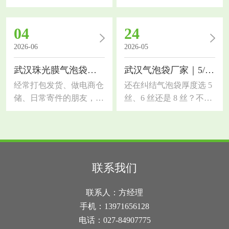
朋友，对缓冲气泡膜的需
要了解武汉共挤膜气泡
求一定很大。市面上气泡
袋，作为缓冲包装材料，
04
24
膜质量参差不齐，选错容
对比普通珠光气泡袋防护
易出现货品破损、受潮、
能力提升一大截，今天拆
2026-06
2026-05
抗压性差等问题。今天结
解材质优势、适用行业和
武汉珠光膜气泡袋｜和普通气泡袋、快递袋的区别
武汉气泡袋厂家｜5/6/8 丝怎么选？一篇讲透
合本地行业需求，科普湖
选材技巧。传统单层气泡
北气泡膜厂家选材知识，
袋韧性差，尖锐五金、玻
经常打包发货、做电商仓
还在纠结气泡袋厚度选 5
帮大家分清优劣、选对适
璃制品易刺破，而共挤膜
储、日常寄件的朋友，大
丝、6 丝还是 8 丝？不同
配品类，降低包装损耗和
采用多层复合共挤工艺，
概率都纠结过包装选材！
厚度防护力和成本差很
物流成本气泡膜是轻量化
外层高韧性共挤膜搭配内
很多人分不清武汉珠光膜
多，选不对要么浪费钱，
缓冲包装的核心材料，依
层缓冲气泡层，抗穿刺、
气泡袋、普通气泡袋、普
要么包裹易破损！作为武
靠空气气泡层实现抗压、
拉伸强度大幅提升，表面
通快递袋的区别，看着长
汉气泡袋厂家，今天用实
防震、缓冲效果，同时具
密闭遮光，具备防水防
得相似，实际材质、防护
操经验，帮你理清 3 种常
联系我们
备防水、防潮、防刮花的
潮、防静电多重功能。武
效果、颜值和适用场景差
用厚度的用途差别，新手
作用，适配绝大多数易
汉雨水充沛，快递长途运
距超大。选错包装要么货
也能快速选对先搞懂基础
联系人：方经理
碎、易损、货品的运输包
输易淋雨，这款包装滴水
品磕碰破损，要么过度包
常识：1 丝 = 0.01 毫米，
手机：13971656128
装。很
不透，能
装浪费成本，今天一次性
数字越大，气泡袋越厚、
电话：027-84907775
讲透三者核心区别，新手
韧性越强、防护越好，价