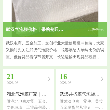
武汉气泡膜价格｜采购别只比价，这几个指标更关键
2026-07-26
武汉电商、五金加工、文创行业大量使用缓冲包装，大家
采购时先关注武汉气泡膜价格，很容易陷入单纯比价的误
区。低价货品看似节省开支，长途运输出现货品破损，反
而增加隐性成本，今天拆解采购核心判断指标。气泡膜防
护能力由原料、膜厚、气泡规格共同决定。原生料气泡膜
21
16
韧性强、抗穿刺，挤压后不易瘪泡；回收料薄膜偏脆，短
2026-06
2026-06
途尚可，长途物流缓冲效果大打折扣。同样的报价，膜克
重、气泡大小存在差异，直观感受很难分辨，也是价格差
湖北气泡膜厂家｜包装选材干货，电商工厂通用指南
武汉共挤膜气泡袋｜包装选材干货，电商工厂都适用
做湖北电商发货、五金、
做武汉电商、零件、美妆
文创玻璃、工业品包装的
五金发货的从业者，一定