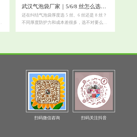
适
具备防水防潮、防静电多重功能。武汉雨水充
武汉气泡袋厂家｜5/6/8 丝怎么选？一篇讲透
很
沛，快递长途运输易淋雨，这款包装滴水不
还在纠结气泡袋厚度选 5 丝、6 丝还是 8 丝？
透，能
清
不同厚度防护力和成本差很多，选不对要么浪
袋
费钱，要么包裹易破损！作为武汉气泡袋厂
家，今天用实操经验，帮你理清 3 种常用厚度
么
的用途差别，新手也能快速选对先搞懂基础常
天
识：1 丝 = 0.01 毫米，数字越大，气泡袋越
对
厚、韧性越强、防护越好，价格也略高。武汉
泡
本地电商、个体户、工厂常用的就是 5 丝、6
前
丝、8 丝，下面逐个说清楚5 丝｜轻薄基础
选
款，性价比
扫码微信咨询
扫码关注抖音