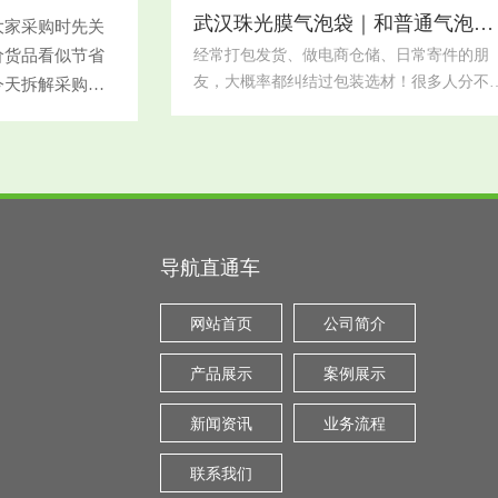
果，同时具备防水、防潮、防刮花的作用，
武汉珠光膜气泡袋｜和普通气泡袋、快递袋的区别
大家采购时先关
配绝大多数易碎、易损、货品的运输包装。
价货品看似节省
经常打包发货、做电商仓储、日常寄件的朋
友，大概率都纠结过包装选材！很多人分不
今天拆解采购核
武汉珠光膜气泡袋、普通气泡袋、普通快递
格共同决定。原
的区别，看着长得相似，实际材质、防护效
料薄膜偏脆，短
果、颜值和适用场景差距超大。选错包装要
膜克重、气泡大
货品磕碰破损，要么过度包装浪费成本，今
一次性讲透三者核心区别，新手也能一秒选
首先先帮大家理清基础定位：武汉珠光膜气
导航直通车
袋是颜值与防护兼具的进阶款包装，也是目
本地电商、小件礼品、美妆数码发货的主流
择；
网站首页
公司简介
产品展示
案例展示
新闻资讯
业务流程
联系我们