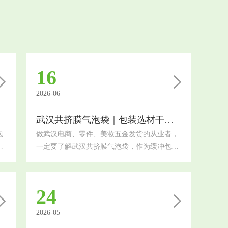
16
2026-06
武汉共挤膜气泡袋｜包装选材干货，电商工厂都适用
包
做武汉电商、零件、美妆五金发货的从业者，
市
一定要了解武汉共挤膜气泡袋，作为缓冲包装
品
材料，对比普通珠光气泡袋防护能力提升一大
地
截，今天拆解材质优势、适用行业和选材技
帮
巧。传统单层气泡袋韧性差，尖锐五金、玻璃
24
耗
制品易刺破，而共挤膜采用多层复合共挤工
材
艺，外层高韧性共挤膜搭配内层缓冲气泡层，
2026-05
效
抗穿刺、拉伸强度大幅提升，表面密闭遮光，