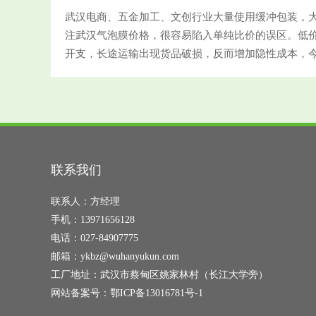
武汉电商、五金加工、文创行业大量使用缓冲包装，
注武汉气泡膜价格，很容易陷入单纯比价的误区。低
开支，长途运输出现货品破损，反而增加隐性成本，
心判断指标。气泡膜防护能力由原料、膜厚、气泡规
生料气泡膜韧性强、抗穿刺，挤压后不易瘪泡；回收
途尚可，长途物流缓冲效果大打折扣。同样的报价，
小存在差异，直观感受很难分辨，也是价格差
联系我们
联系人：方经理
手机：13971656128
电话：027-84907775
邮箱：ykbz@wuhanyukun.com
工厂地址：武汉市蔡甸区姚家林村（长江大学旁）
网站备案号：
鄂ICP备13016781号-1