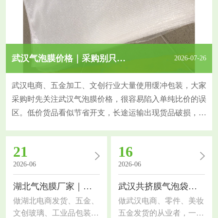
武汉气泡膜价格｜采购别只比价，这几个指标更关键
2026-07-26
武汉电商、五金加工、文创行业大量使用缓冲包装，大家
采购时先关注武汉气泡膜价格，很容易陷入单纯比价的误
区。低价货品看似节省开支，长途运输出现货品破损，反
而增加隐性成本，今天拆解采购核心判断指标。气泡膜防
护能力由原料、膜厚、气泡规格共同决定。原生料气泡膜
21
16
韧性强、抗穿刺，挤压后不易瘪泡；回收料薄膜偏脆，短
2026-06
2026-06
途尚可，长途物流缓冲效果大打折扣。同样的报价，膜克
重、气泡大小存在差异，直观感受很难分辨，也是价格差
湖北气泡膜厂家｜包装选材干货，电商工厂通用指南
武汉共挤膜气泡袋｜包装选材干货，电商工厂都适用
做湖北电商发货、五金、
做武汉电商、零件、美妆
文创玻璃、工业品包装的
五金发货的从业者，一定