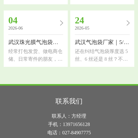
朋友，对缓冲气泡膜的需
要了解武汉共挤膜气泡
求一定很大。市面上气泡
袋，作为缓冲包装材料，
04
24
膜质量参差不齐，选错容
对比普通珠光气泡袋防护
易出现货品破损、受潮、
能力提升一大截，今天拆
2026-06
2026-05
抗压性差等问题。今天结
解材质优势、适用行业和
武汉珠光膜气泡袋｜和普通气泡袋、快递袋的区别
武汉气泡袋厂家｜5/6/8 丝怎么选？一篇讲透
合本地行业需求，科普湖
选材技巧。传统单层气泡
北气泡膜厂家选材知识，
袋韧性差，尖锐五金、玻
经常打包发货、做电商仓
还在纠结气泡袋厚度选 5
帮大家分清优劣、选对适
璃制品易刺破，而共挤膜
储、日常寄件的朋友，大
丝、6 丝还是 8 丝？不同
配品类，降低包装损耗和
采用多层复合共挤工艺，
概率都纠结过包装选材！
厚度防护力和成本差很
物流成本气泡膜是轻量化
外层高韧性共挤膜搭配内
很多人分不清武汉珠光膜
多，选不对要么浪费钱，
缓冲包装的核心材料，依
层缓冲气泡层，抗穿刺、
气泡袋、普通气泡袋、普
要么包裹易破损！作为武
靠空气气泡层实现抗压、
拉伸强度大幅提升，表面
通快递袋的区别，看着长
汉气泡袋厂家，今天用实
防震、缓冲效果，同时具
密闭遮光，具备防水防
得相似，实际材质、防护
操经验，帮你理清 3 种常
联系我们
备防水、防潮、防刮花的
潮、防静电多重功能。武
效果、颜值和适用场景差
用厚度的用途差别，新手
作用，适配绝大多数易
汉雨水充沛，快递长途运
距超大。选错包装要么货
也能快速选对先搞懂基础
联系人：方经理
碎、易损、货品的运输包
输易淋雨，这款包装滴水
品磕碰破损，要么过度包
常识：1 丝 = 0.01 毫米，
手机：13971656128
装。很
不透，能
装浪费成本，今天一次性
数字越大，气泡袋越厚、
电话：027-84907775
讲透三者核心区别，新手
韧性越强、防护越好，价