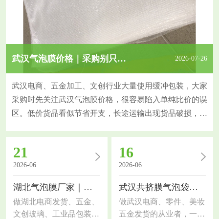
武汉气泡膜价格｜采购别只比价，这几个指标更关键
2026-07-26
武汉电商、五金加工、文创行业大量使用缓冲包装，大家
采购时先关注武汉气泡膜价格，很容易陷入单纯比价的误
区。低价货品看似节省开支，长途运输出现货品破损，反
而增加隐性成本，今天拆解采购核心判断指标。气泡膜防
护能力由原料、膜厚、气泡规格共同决定。原生料气泡膜
21
16
韧性强、抗穿刺，挤压后不易瘪泡；回收料薄膜偏脆，短
2026-06
2026-06
途尚可，长途物流缓冲效果大打折扣。同样的报价，膜克
重、气泡大小存在差异，直观感受很难分辨，也是价格差
湖北气泡膜厂家｜包装选材干货，电商工厂通用指南
武汉共挤膜气泡袋｜包装选材干货，电商工厂都适用
做湖北电商发货、五金、
做武汉电商、零件、美妆
文创玻璃、工业品包装的
五金发货的从业者，一定