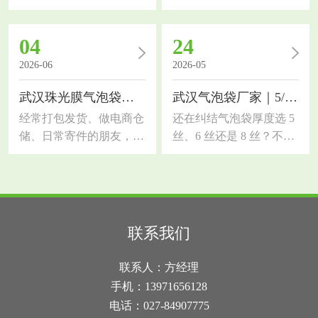
朋友，对缓冲气泡膜的需
要了解武汉共挤膜气泡
求一定很大。市面上气泡
袋，作为缓冲包装材料，
04
24
膜质量参差不齐，选错容
对比普通珠光气泡袋防护
易出现货品破损、受潮、
能力提升一大截，今天拆
2026-06
2026-05
抗压性差等问题。今天结
解材质优势、适用行业和
武汉珠光膜气泡袋｜和普通气泡袋、快递袋的区别
武汉气泡袋厂家｜5/6/8 丝怎么选？一篇讲透
合本地行业需求，科普湖
选材技巧。传统单层气泡
北气泡膜厂家选材知识，
袋韧性差，尖锐五金、玻
经常打包发货、做电商仓
还在纠结气泡袋厚度选 5
帮大家分清优劣、选对适
璃制品易刺破，而共挤膜
储、日常寄件的朋友，大
丝、6 丝还是 8 丝？不同
配品类，降低包装损耗和
采用多层复合共挤工艺，
概率都纠结过包装选材！
厚度防护力和成本差很
物流成本气泡膜是轻量化
外层高韧性共挤膜搭配内
很多人分不清武汉珠光膜
多，选不对要么浪费钱，
缓冲包装的核心材料，依
层缓冲气泡层，抗穿刺、
气泡袋、普通气泡袋、普
要么包裹易破损！作为武
靠空气气泡层实现抗压、
拉伸强度大幅提升，表面
通快递袋的区别，看着长
汉气泡袋厂家，今天用实
防震、缓冲效果，同时具
密闭遮光，具备防水防
得相似，实际材质、防护
操经验，帮你理清 3 种常
联系我们
备防水、防潮、防刮花的
潮、防静电多重功能。武
效果、颜值和适用场景差
用厚度的用途差别，新手
作用，适配绝大多数易
汉雨水充沛，快递长途运
距超大。选错包装要么货
也能快速选对先搞懂基础
联系人：方经理
碎、易损、货品的运输包
输易淋雨，这款包装滴水
品磕碰破损，要么过度包
常识：1 丝 = 0.01 毫米，
手机：13971656128
装。很
不透，能
装浪费成本，今天一次性
数字越大，气泡袋越厚、
电话：027-84907775
讲透三者核心区别，新手
韧性越强、防护越好，价