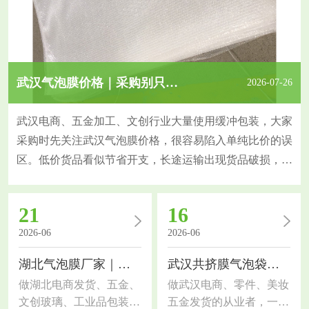
武汉气泡膜价格｜采购别只比价，这几个指标更关键
2026-07-26
武汉电商、五金加工、文创行业大量使用缓冲包装，大家
采购时先关注武汉气泡膜价格，很容易陷入单纯比价的误
区。低价货品看似节省开支，长途运输出现货品破损，反
而增加隐性成本，今天拆解采购核心判断指标。气泡膜防
护能力由原料、膜厚、气泡规格共同决定。原生料气泡膜
21
16
韧性强、抗穿刺，挤压后不易瘪泡；回收料薄膜偏脆，短
2026-06
2026-06
途尚可，长途物流缓冲效果大打折扣。同样的报价，膜克
重、气泡大小存在差异，直观感受很难分辨，也是价格差
湖北气泡膜厂家｜包装选材干货，电商工厂通用指南
武汉共挤膜气泡袋｜包装选材干货，电商工厂都适用
做湖北电商发货、五金、
做武汉电商、零件、美妆
文创玻璃、工业品包装的
五金发货的从业者，一定