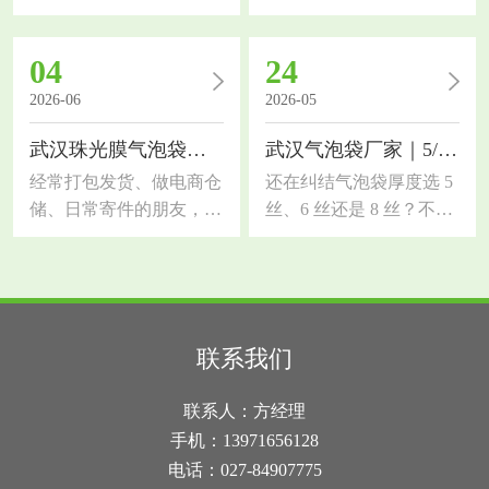
朋友，对缓冲气泡膜的需
要了解武汉共挤膜气泡
求一定很大。市面上气泡
袋，作为缓冲包装材料，
04
24
膜质量参差不齐，选错容
对比普通珠光气泡袋防护
易出现货品破损、受潮、
能力提升一大截，今天拆
2026-06
2026-05
抗压性差等问题。今天结
解材质优势、适用行业和
武汉珠光膜气泡袋｜和普通气泡袋、快递袋的区别
武汉气泡袋厂家｜5/6/8 丝怎么选？一篇讲透
合本地行业需求，科普湖
选材技巧。传统单层气泡
北气泡膜厂家选材知识，
袋韧性差，尖锐五金、玻
经常打包发货、做电商仓
还在纠结气泡袋厚度选 5
帮大家分清优劣、选对适
璃制品易刺破，而共挤膜
储、日常寄件的朋友，大
丝、6 丝还是 8 丝？不同
配品类，降低包装损耗和
采用多层复合共挤工艺，
概率都纠结过包装选材！
厚度防护力和成本差很
物流成本气泡膜是轻量化
外层高韧性共挤膜搭配内
很多人分不清武汉珠光膜
多，选不对要么浪费钱，
缓冲包装的核心材料，依
层缓冲气泡层，抗穿刺、
气泡袋、普通气泡袋、普
要么包裹易破损！作为武
靠空气气泡层实现抗压、
拉伸强度大幅提升，表面
通快递袋的区别，看着长
汉气泡袋厂家，今天用实
防震、缓冲效果，同时具
密闭遮光，具备防水防
得相似，实际材质、防护
操经验，帮你理清 3 种常
联系我们
备防水、防潮、防刮花的
潮、防静电多重功能。武
效果、颜值和适用场景差
用厚度的用途差别，新手
作用，适配绝大多数易
汉雨水充沛，快递长途运
距超大。选错包装要么货
也能快速选对先搞懂基础
联系人：方经理
碎、易损、货品的运输包
输易淋雨，这款包装滴水
品磕碰破损，要么过度包
常识：1 丝 = 0.01 毫米，
手机：13971656128
装。很
不透，能
装浪费成本，今天一次性
数字越大，气泡袋越厚、
电话：027-84907775
讲透三者核心区别，新手
韧性越强、防护越好，价