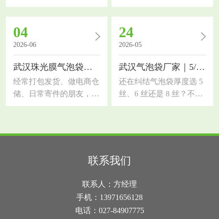
朋友，对缓冲气泡膜的需
要了解武汉共挤膜气泡
求一定很大。市面上气泡
袋，作为缓冲包装材料，
04
24
膜质量参差不齐，选错容
对比普通珠光气泡袋防护
易出现货品破损、受潮、
能力提升一大截，今天拆
2026-06
2026-05
抗压性差等问题。今天结
解材质优势、适用行业和
武汉珠光膜气泡袋｜和普通气泡袋、快递袋的区别
武汉气泡袋厂家｜5/6/8 丝怎么选？一篇讲透
合本地行业需求，科普湖
选材技巧。传统单层气泡
北气泡膜厂家选材知识，
袋韧性差，尖锐五金、玻
经常打包发货、做电商仓
还在纠结气泡袋厚度选 5
帮大家分清优劣、选对适
璃制品易刺破，而共挤膜
储、日常寄件的朋友，大
丝、6 丝还是 8 丝？不同
配品类，降低包装损耗和
采用多层复合共挤工艺，
概率都纠结过包装选材！
厚度防护力和成本差很
物流成本气泡膜是轻量化
外层高韧性共挤膜搭配内
很多人分不清武汉珠光膜
多，选不对要么浪费钱，
缓冲包装的核心材料，依
层缓冲气泡层，抗穿刺、
气泡袋、普通气泡袋、普
要么包裹易破损！作为武
靠空气气泡层实现抗压、
拉伸强度大幅提升，表面
通快递袋的区别，看着长
汉气泡袋厂家，今天用实
防震、缓冲效果，同时具
密闭遮光，具备防水防
得相似，实际材质、防护
操经验，帮你理清 3 种常
联系我们
备防水、防潮、防刮花的
潮、防静电多重功能。武
效果、颜值和适用场景差
用厚度的用途差别，新手
作用，适配绝大多数易
汉雨水充沛，快递长途运
距超大。选错包装要么货
也能快速选对先搞懂基础
联系人：方经理
碎、易损、货品的运输包
输易淋雨，这款包装滴水
品磕碰破损，要么过度包
常识：1 丝 = 0.01 毫米，
手机：13971656128
装。很
不透，能
装浪费成本，今天一次性
数字越大，气泡袋越厚、
电话：027-84907775
讲透三者核心区别，新手
韧性越强、防护越好，价