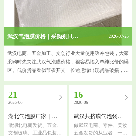
武汉气泡膜价格｜采购别只比价，这几个指标更关键
2026-07-26
武汉电商、五金加工、文创行业大量使用缓冲包装，大家
采购时先关注武汉气泡膜价格，很容易陷入单纯比价的误
区。低价货品看似节省开支，长途运输出现货品破损，反
而增加隐性成本，今天拆解采购核心判断指标。气泡膜防
护能力由原料、膜厚、气泡规格共同决定。原生料气泡膜
21
16
韧性强、抗穿刺，挤压后不易瘪泡；回收料薄膜偏脆，短
2026-06
2026-06
途尚可，长途物流缓冲效果大打折扣。同样的报价，膜克
重、气泡大小存在差异，直观感受很难分辨，也是价格差
湖北气泡膜厂家｜包装选材干货，电商工厂通用指南
武汉共挤膜气泡袋｜包装选材干货，电商工厂都适用
做湖北电商发货、五金、
做武汉电商、零件、美妆
文创玻璃、工业品包装的
五金发货的从业者，一定