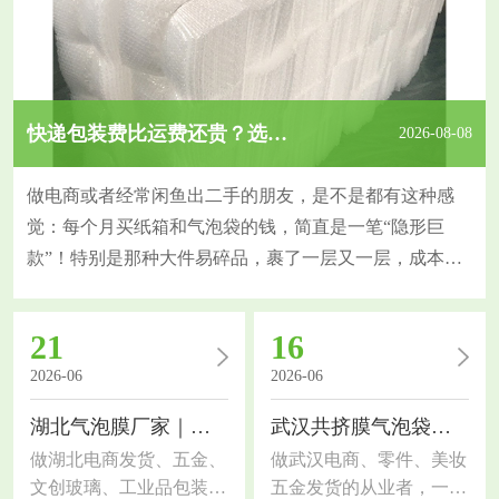
快递包装费比运费还贵？选对气泡袋一年省下大几千！
2026-08-08
做电商或者经常闲鱼出二手的朋友，是不是都有这种感
觉：每个月买纸箱和气泡袋的钱，简直是一笔“隐形巨
款”！特别是那种大件易碎品，裹了一层又一层，成本蹭
蹭涨。今天专门写一篇关于包装耗材的省钱干货，要点聊
聊大家关心的武汉气泡袋价格构成，以及怎么买划算。
21
16
一，价格跟“克重”直接挂钩。别只看多少钱一包，要看每
2026-06
2026-06
平方米的克重。常规气泡袋有小泡（直径10mm）和大泡
（直径25mm）之分。大泡缓冲性能好，但同等面积下用
湖北气泡膜厂家｜包装选材干货，电商工厂通用指南
武汉共挤膜气泡袋｜包装选材干货，电商工厂都适用
做湖北电商发货、五金、
做武汉电商、零件、美妆
文创玻璃、工业品包装的
五金发货的从业者，一定