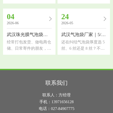
朋友，对缓冲气泡膜的需
要了解武汉共挤膜气泡
求一定很大。市面上气泡
袋，作为缓冲包装材料，
04
24
膜质量参差不齐，选错容
对比普通珠光气泡袋防护
易出现货品破损、受潮、
能力提升一大截，今天拆
2026-06
2026-05
抗压性差等问题。今天结
解材质优势、适用行业和
武汉珠光膜气泡袋｜和普通气泡袋、快递袋的区别
武汉气泡袋厂家｜5/6/8 丝怎么选？一篇讲透
合本地行业需求，科普湖
选材技巧。传统单层气泡
北气泡膜厂家选材知识，
袋韧性差，尖锐五金、玻
经常打包发货、做电商仓
还在纠结气泡袋厚度选 5
帮大家分清优劣、选对适
璃制品易刺破，而共挤膜
储、日常寄件的朋友，大
丝、6 丝还是 8 丝？不同
配品类，降低包装损耗和
采用多层复合共挤工艺，
概率都纠结过包装选材！
厚度防护力和成本差很
物流成本气泡膜是轻量化
外层高韧性共挤膜搭配内
很多人分不清武汉珠光膜
多，选不对要么浪费钱，
缓冲包装的核心材料，依
层缓冲气泡层，抗穿刺、
气泡袋、普通气泡袋、普
要么包裹易破损！作为武
靠空气气泡层实现抗压、
拉伸强度大幅提升，表面
通快递袋的区别，看着长
汉气泡袋厂家，今天用实
防震、缓冲效果，同时具
密闭遮光，具备防水防
得相似，实际材质、防护
操经验，帮你理清 3 种常
联系我们
备防水、防潮、防刮花的
潮、防静电多重功能。武
效果、颜值和适用场景差
用厚度的用途差别，新手
作用，适配绝大多数易
汉雨水充沛，快递长途运
距超大。选错包装要么货
也能快速选对先搞懂基础
联系人：方经理
碎、易损、货品的运输包
输易淋雨，这款包装滴水
品磕碰破损，要么过度包
常识：1 丝 = 0.01 毫米，
手机：13971656128
装。很
不透，能
装浪费成本，今天一次性
数字越大，气泡袋越厚、
电话：027-84907775
讲透三者核心区别，新手
韧性越强、防护越好，价